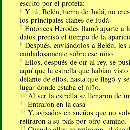
escrito por el profeta:
6
Y tú, Belén, tierra de Judá, no ere
los principales clanes de Judá
7
Entonces Herodes llamó aparte a l
datos precisó el tiempo de la aparició
8
Después, enviándolos a Belén, les 
cuidadosamente sobre ese niño
9
Ellos, después de oír al rey, se pu
aquí que la estrella que habían visto
delante de ellos, hasta que llegó y s
lugar donde estaba el niño.
10
Al ver la estrella se llenaron de i
11
Entraron en la casa
12
Y, avisados en sueños que no volv
retiraron a su país por otro camino.
13
Cuando ellos se retiraron, el ánge