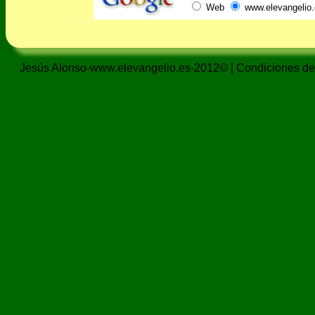
Web
www.elevangelio.
Jesús Alonso-www.elevangelio.es-2012© |
Condiciones de