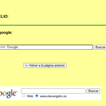
LIO:
google:
Web
www.elevangelio.es