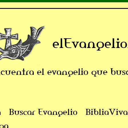
elEvangelio
cuentra el evangelio que bus
a
Buscar Evangelio
BibliaViva
ga