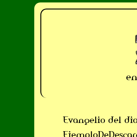
en
Evangelio del di
EjemploDeDescar