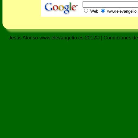
Web
www.elevangelio.
Jesús Alonso-www.elevangelio.es-2012© |
Condiciones de