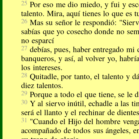
25
Por eso me dio miedo, y fui y esc
talento. Mira, aquí tienes lo que es t
26
Mas su señor le respondió: "Sier
sabías que yo cosecho donde no sem
no esparcí
27
debías, pues, haber entregado mi 
banqueros, y así, al volver yo, habr
los intereses.
28
Quitadle, por tanto, el talento y d
diez talentos.
29
Porque a todo el que tiene, se le d
30
Y al siervo inútil, echadle a las ti
será el llanto y el rechinar de dientes
31
"Cuando el Hijo del hombre venga
acompañado de todos sus ángeles, en