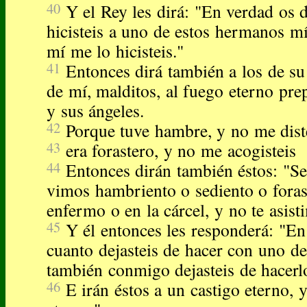
40
Y el Rey les dirá: "En verdad os 
hicisteis a uno de estos hermanos m
mí me lo hicisteis."
41
Entonces dirá también a los de su
de mí, malditos, al fuego eterno pre
y sus ángeles.
42
Porque tuve hambre, y no me dist
43
era forastero, y no me acogisteis
44
Entonces dirán también éstos: "Se
vimos hambriento o sediento o fora
enfermo o en la cárcel, y no te asist
45
Y él entonces les responderá: "E
cuanto dejasteis de hacer con uno d
también conmigo dejasteis de hacerl
46
E irán éstos a un castigo eterno, y