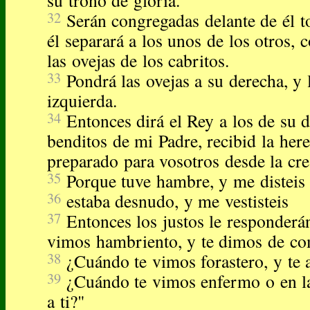
su trono de gloria.
32
Serán congregadas delante de él t
él separará a los unos de los otros, 
las ovejas de los cabritos.
33
Pondrá las ovejas a su derecha, y 
izquierda.
34
Entonces dirá el Rey a los de su 
benditos de mi Padre, recibid la her
preparado para vosotros desde la cr
35
Porque tuve hambre, y me disteis
36
estaba desnudo, y me vestisteis
37
Entonces los justos le responderá
vimos hambriento, y te dimos de c
38
¿Cuándo te vimos forastero, y te
39
¿Cuándo te vimos enfermo o en la
a ti?"