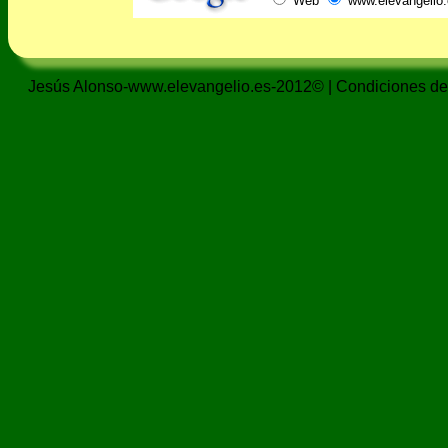
Web
www.elevangelio.
Jesús Alonso-www.elevangelio.es-2012© |
Condiciones de