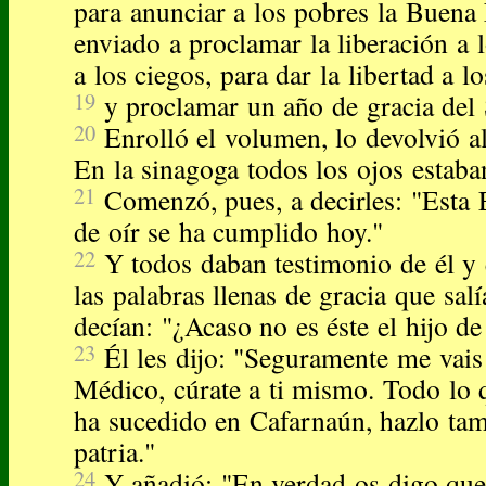
para anunciar a los pobres la Buena
enviado a proclamar la liberación a l
a los ciegos, para dar la libertad a 
19
y proclamar un año de gracia del 
20
Enrolló el volumen, lo devolvió al
En la sinagoga todos los ojos estaban
21
Comenzó, pues, a decirles: "Esta 
de oír se ha cumplido hoy."
22
Y todos daban testimonio de él y
las palabras llenas de gracia que sal
decían: "¿Acaso no es éste el hijo de
23
Él les dijo: "Seguramente me vais 
Médico, cúrate a ti mismo. Todo lo
ha sucedido en Cafarnaún, hazlo tam
patria."
24
Y añadió: "En verdad os digo que