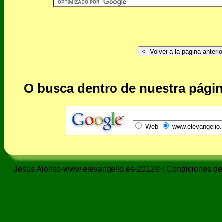
O busca dentro de nuestra págin
Web
www.elevangelio.
Jesús Alonso-www.elevangelio.es-2012© |
Condiciones de