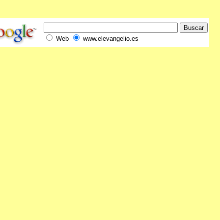
Web
www.elevangelio.es