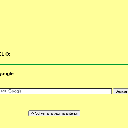
LIO:
google: