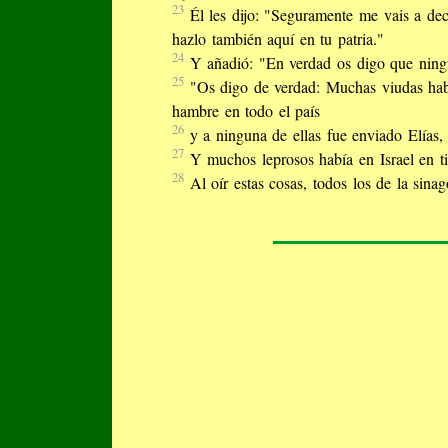
23
Él les dijo: "Seguramente me vais a de
hazlo también aquí en tu patria."
24
Y añadió: "En verdad os digo que ningún
25
"Os digo de verdad: Muchas viudas había
hambre en todo el país
26
y a ninguna de ellas fue enviado Elías,
27
Y muchos leprosos había en Israel en ti
28
Al oír estas cosas, todos los de la sina