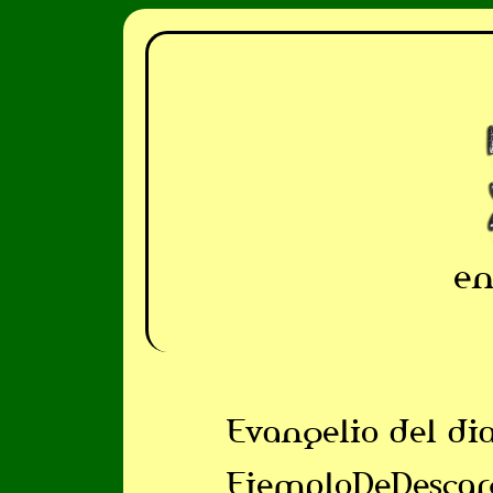
en
Evangelio del di
EjemploDeDescar