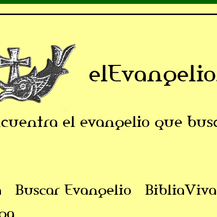
elEvangelio
cuentra el evangelio que bus
a
Buscar Evangelio
BibliaViva
ga