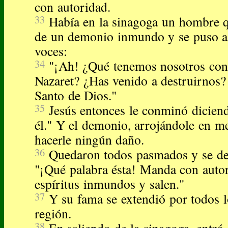
con autoridad.
33
Había en la sinagoga un hombre qu
de un demonio inmundo y se puso a 
voces:
34
"¡Ah! ¿Qué tenemos nosotros cont
Nazaret? ¿Has venido a destruirnos? 
Santo de Dios."
35
Jesús entonces le conminó diciend
él." Y el demonio, arrojándole en med
hacerle ningún daño.
36
Quedaron todos pasmados y se dec
"¡Qué palabra ésta! Manda con autor
espíritus inmundos y salen."
37
Y su fama se extendió por todos l
región.
38