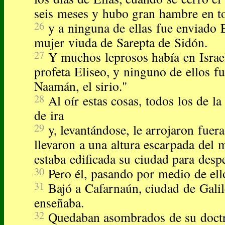
seis meses y hubo gran hambre en to
26
y a ninguna de ellas fue enviado E
mujer viuda de Sarepta de Sidón.
27
Y muchos leprosos había en Israe
profeta Eliseo, y ninguno de ellos fu
Naamán, el sirio."
28
Al oír estas cosas, todos los de la
de ira
29
y, levantándose, le arrojaron fuera
llevaron a una altura escarpada del 
estaba edificada su ciudad para despe
30
Pero él, pasando por medio de ell
31
Bajó a Cafarnaún, ciudad de Galil
enseñaba.
32
Quedaban asombrados de su doctr