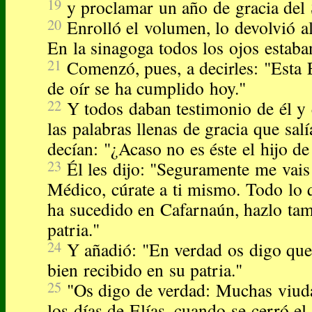
19
y proclamar un año de gracia del 
20
Enrolló el volumen, lo devolvió al
En la sinagoga todos los ojos estaban
21
Comenzó, pues, a decirles: "Esta 
de oír se ha cumplido hoy."
22
Y todos daban testimonio de él y
las palabras llenas de gracia que sal
decían: "¿Acaso no es éste el hijo de
23
Él les dijo: "Seguramente me vais 
Médico, cúrate a ti mismo. Todo lo
ha sucedido en Cafarnaún, hazlo tam
patria."
24
Y añadió: "En verdad os digo que
bien recibido en su patria."
25
"Os digo de verdad: Muchas viuda
los días de Elías, cuando se cerró el