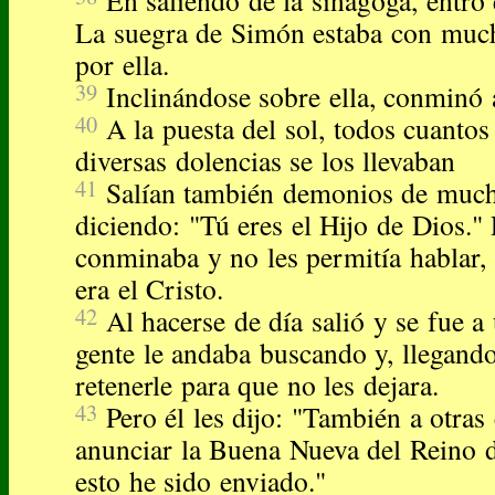
En saliendo de la sinagoga, entró
La suegra de Simón estaba con much
por ella.
39
Inclinándose sobre ella, conminó a
40
A la puesta del sol, todos cuanto
diversas dolencias se los llevaban
41
Salían también demonios de much
diciendo: "Tú eres el Hijo de Dios." 
conminaba y no les permitía hablar,
era el Cristo.
42
Al hacerse de día salió y se fue a 
gente le andaba buscando y, llegando 
retenerle para que no les dejara.
43
Pero él les dijo: "También a otra
anunciar la Buena Nueva del Reino 
esto he sido enviado."