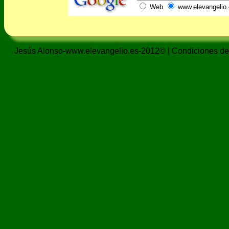
Web
www.elevangelio.
Jesús Alonso-www.elevangelio.es-2012© |
Condiciones de