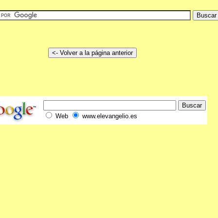
Web
www.elevangelio.es