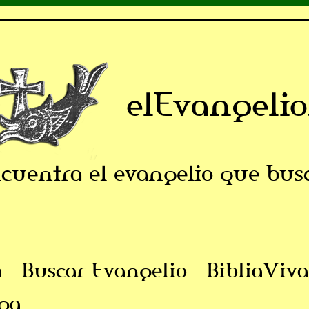
elEvangelio
cuentra el evangelio que bus
a
Buscar Evangelio
BibliaViva
ga