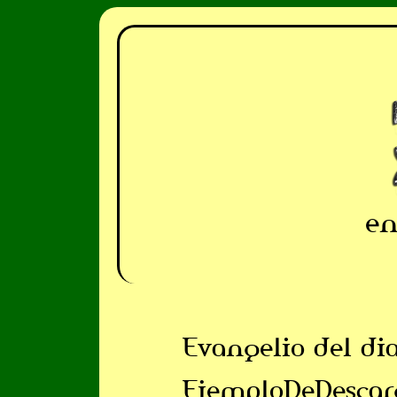
en
Evangelio del di
EjemploDeDescar