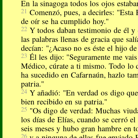
En la sinagoga todos los ojos estaban
21
Comenzó, pues, a decirles: "Esta 
de oír se ha cumplido hoy."
22
Y todos daban testimonio de él y
las palabras llenas de gracia que sal
decían: "¿Acaso no es éste el hijo de
23
Él les dijo: "Seguramente me vais 
Médico, cúrate a ti mismo. Todo lo
ha sucedido en Cafarnaún, hazlo tam
patria."
24
Y añadió: "En verdad os digo que
bien recibido en su patria."
25
"Os digo de verdad: Muchas viuda
los días de Elías, cuando se cerró el
seis meses y hubo gran hambre en to
26
y a ninguna de ellas fue enviado E