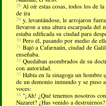
28
Al oír estas cosas, todos los de la
de ira
29
y, levantándose, le arrojaron fuera
llevaron a una altura escarpada del 
estaba edificada su ciudad para despe
30
Pero él, pasando por medio de ell
31
Bajó a Cafarnaún, ciudad de Galil
enseñaba.
32
Quedaban asombrados de su doctr
con autoridad.
33
Había en la sinagoga un hombre qu
de un demonio inmundo y se puso a 
voces:
34
"¡Ah! ¿Qué tenemos nosotros cont
Nazaret? ¿Has venido a destruirnos? 