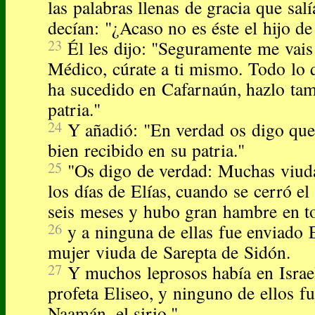
las palabras llenas de gracia que sal
decían: "¿Acaso no es éste el hijo de
23
Él les dijo: "Seguramente me vais 
Médico, cúrate a ti mismo. Todo lo
ha sucedido en Cafarnaún, hazlo tam
patria."
24
Y añadió: "En verdad os digo que
bien recibido en su patria."
25
"Os digo de verdad: Muchas viuda
los días de Elías, cuando se cerró el
seis meses y hubo gran hambre en to
26
y a ninguna de ellas fue enviado E
mujer viuda de Sarepta de Sidón.
27
Y muchos leprosos había en Israe
profeta Eliseo, y ninguno de ellos fu
Naamán, el sirio."