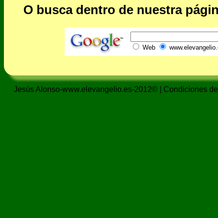
O busca dentro de nuestra págin
Web
www.elevangelio.
Jesús Alonso-www.elevangelio.es-2012© |
Condiciones de