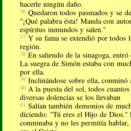
hacerle ningún daño.
36
Quedaron todos pasmados y se dec
"¡Qué palabra ésta! Manda con autor
espíritus inmundos y salen."
37
Y su fama se extendió por todos l
región.
38
En saliendo de la sinagoga, entró
La suegra de Simón estaba con much
por ella.
39
Inclinándose sobre ella, conminó a
40
A la puesta del sol, todos cuanto
diversas dolencias se los llevaban
41
Salían también demonios de much
diciendo: "Tú eres el Hijo de Dios." 
conminaba y no les permitía hablar,