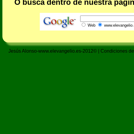
O busca dentro de nuestra págin
Web
www.elevangelio.
Jesús Alonso-www.elevangelio.es-2012© |
Condiciones de