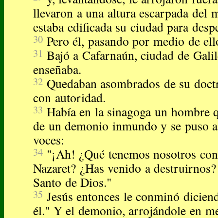
llevaron a una altura escarpada del 
estaba edificada su ciudad para despe
30
Pero él, pasando por medio de ell
31
Bajó a Cafarnaún, ciudad de Galil
enseñaba.
32
Quedaban asombrados de su doctr
con autoridad.
33
Había en la sinagoga un hombre qu
de un demonio inmundo y se puso a 
voces:
34
"¡Ah! ¿Qué tenemos nosotros cont
Nazaret? ¿Has venido a destruirnos? 
Santo de Dios."
35
Jesús entonces le conminó diciend
él." Y el demonio, arrojándole en med