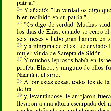
patria."
24
Y añadió: "En verdad os digo que
bien recibido en su patria."
25
"Os digo de verdad: Muchas viuda
los días de Elías, cuando se cerró el
seis meses y hubo gran hambre en to
26
y a ninguna de ellas fue enviado E
mujer viuda de Sarepta de Sidón.
27
Y muchos leprosos había en Israe
profeta Eliseo, y ninguno de ellos fu
Naamán, el sirio."
28
Al oír estas cosas, todos los de la
de ira
29
y, levantándose, le arrojaron fuera
llevaron a una altura escarpada del 
estaba edificada su ciudad para despe