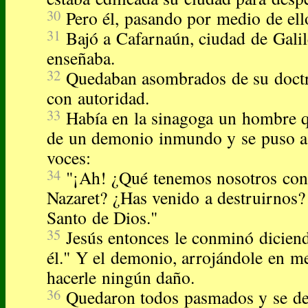
30
Pero él, pasando por medio de ell
31
Bajó a Cafarnaún, ciudad de Galil
enseñaba.
32
Quedaban asombrados de su doctr
con autoridad.
33
Había en la sinagoga un hombre qu
de un demonio inmundo y se puso a 
voces:
34
"¡Ah! ¿Qué tenemos nosotros cont
Nazaret? ¿Has venido a destruirnos? 
Santo de Dios."
35
Jesús entonces le conminó diciend
él." Y el demonio, arrojándole en med
hacerle ningún daño.
36
Quedaron todos pasmados y se dec