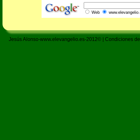
Web
www.elevangelio.
Jesús Alonso-www.elevangelio.es-2012© |
Condiciones de