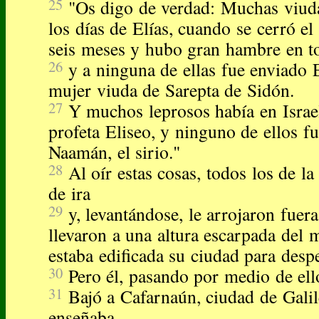
25
"Os digo de verdad: Muchas viuda
los días de Elías, cuando se cerró el
seis meses y hubo gran hambre en to
26
y a ninguna de ellas fue enviado E
mujer viuda de Sarepta de Sidón.
27
Y muchos leprosos había en Israe
profeta Eliseo, y ninguno de ellos fu
Naamán, el sirio."
28
Al oír estas cosas, todos los de la
de ira
29
y, levantándose, le arrojaron fuera
llevaron a una altura escarpada del 
estaba edificada su ciudad para despe
30
Pero él, pasando por medio de ell
31
Bajó a Cafarnaún, ciudad de Galil
enseñaba.