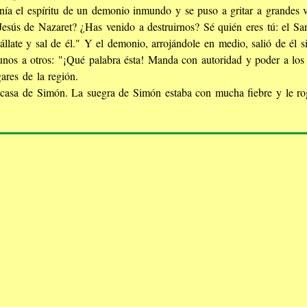
ía el espíritu de un demonio inmundo y se puso a gritar a grandes v
esús de Nazaret? ¿Has venido a destruirnos? Sé quién eres tú: el Sa
llate y sal de él." Y el demonio, arrojándole en medio, salió de él s
os a otros: "¡Qué palabra ésta! Manda con autoridad y poder a los 
ares de la región.
a casa de Simón. La suegra de Simón estaba con mucha fiebre y le rog