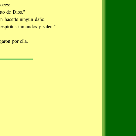
oces:
nto de Dios."
in hacerle ningún daño.
espíritus inmundos y salen."
aron por ella.