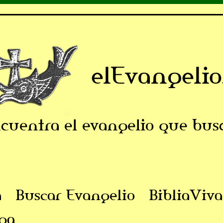
elEvangelio
cuentra el evangelio que bus
a
Buscar Evangelio
BibliaViva
ga