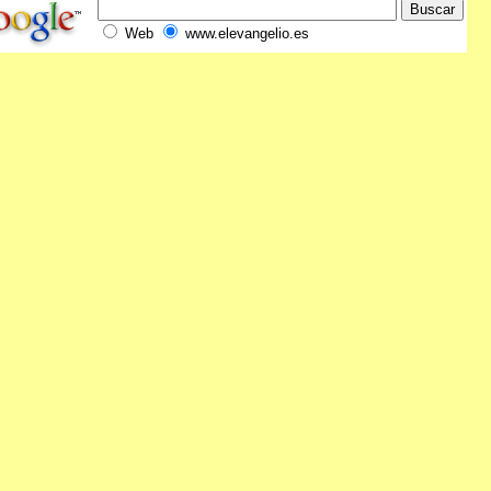
Web
www.elevangelio.es