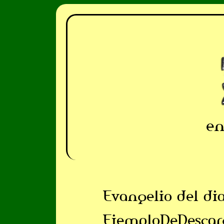
en
Evangelio del di
EjemploDeDescar