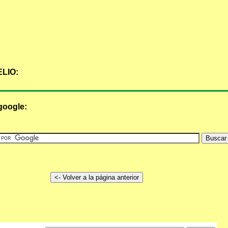
LIO:
google: