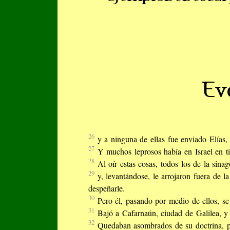
Ev
26
y a ninguna de ellas fue enviado Elías,
27
Y muchos leprosos había en Israel en ti
28
Al oír estas cosas, todos los de la sina
29
y, levantándose, le arrojaron fuera de l
despeñarle.
30
Pero él, pasando por medio de ellos, s
31
Bajó a Cafarnaún, ciudad de Galilea, y 
32
Quedaban asombrados de su doctrina, p