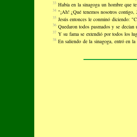
33
Había en la sinagoga un hombre que ten
34
"¡Ah! ¿Qué tenemos nosotros contigo, J
35
Jesús entonces le conminó diciendo: "Cá
36
Quedaron todos pasmados y se decían un
37
Y su fama se extendió por todos los lug
38
En saliendo de la sinagoga, entró en l