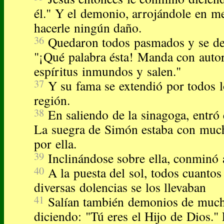
él." Y el demonio, arrojándole en med
hacerle ningún daño.
36
Quedaron todos pasmados y se dec
"¡Qué palabra ésta! Manda con autor
espíritus inmundos y salen."
37
Y su fama se extendió por todos l
región.
38
En saliendo de la sinagoga, entró
La suegra de Simón estaba con much
por ella.
39
Inclinándose sobre ella, conminó a
40
A la puesta del sol, todos cuanto
diversas dolencias se los llevaban
41
Salían también demonios de much
diciendo: "Tú eres el Hijo de Dios." 