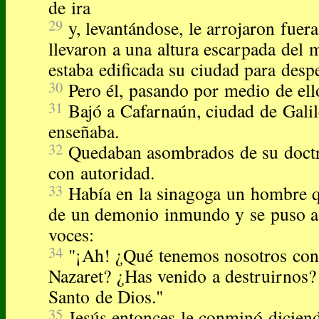
de ira
29
y, levantándose, le arrojaron fuera
llevaron a una altura escarpada del 
estaba edificada su ciudad para despe
30
Pero él, pasando por medio de ell
31
Bajó a Cafarnaún, ciudad de Galil
enseñaba.
32
Quedaban asombrados de su doctr
con autoridad.
33
Había en la sinagoga un hombre qu
de un demonio inmundo y se puso a 
voces:
34
"¡Ah! ¿Qué tenemos nosotros cont
Nazaret? ¿Has venido a destruirnos? 
Santo de Dios."
35
Jesús entonces le conminó diciend