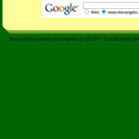
Web
www.elevangelio.
Jesús Alonso-www.elevangelio.es-2012© |
Condiciones de