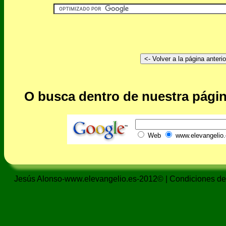
O busca dentro de nuestra págin
Web
www.elevangelio.
Jesús Alonso-www.elevangelio.es-2012© |
Condiciones de