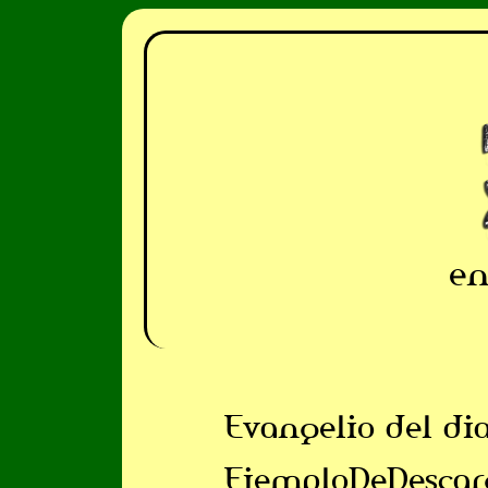
en
Evangelio del di
EjemploDeDescar