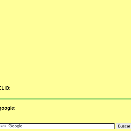
LIO:
google: