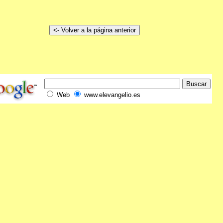
Web
www.elevangelio.es