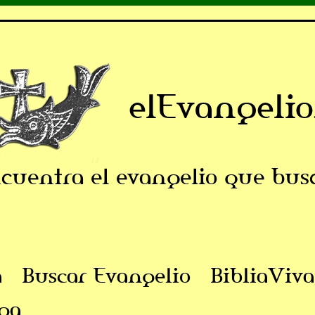
elEvangelio
cuentra el evangelio que bus
a
Buscar Evangelio
BibliaViva
ga