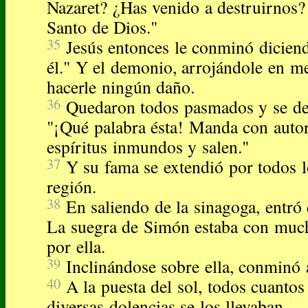
Nazaret? ¿Has venido a destruirnos? 
Santo de Dios."
35
Jesús entonces le conminó diciend
él." Y el demonio, arrojándole en med
hacerle ningún daño.
36
Quedaron todos pasmados y se dec
"¡Qué palabra ésta! Manda con autor
espíritus inmundos y salen."
37
Y su fama se extendió por todos l
región.
38
En saliendo de la sinagoga, entró
La suegra de Simón estaba con much
por ella.
39
Inclinándose sobre ella, conminó a
40
A la puesta del sol, todos cuanto
diversas dolencias se los llevaban