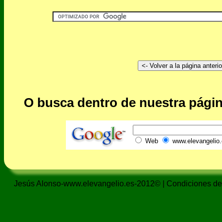
O busca dentro de nuestra págin
Web
www.elevangelio.
Jesús Alonso-www.elevangelio.es-2012© |
Condiciones de