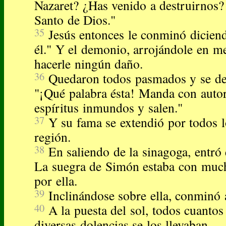
Nazaret? ¿Has venido a destruirnos? 
Santo de Dios."
35
Jesús entonces le conminó diciend
él." Y el demonio, arrojándole en med
hacerle ningún daño.
36
Quedaron todos pasmados y se dec
"¡Qué palabra ésta! Manda con autor
espíritus inmundos y salen."
37
Y su fama se extendió por todos l
región.
38
En saliendo de la sinagoga, entró
La suegra de Simón estaba con much
por ella.
39
Inclinándose sobre ella, conminó a
40
A la puesta del sol, todos cuanto
diversas dolencias se los llevaban