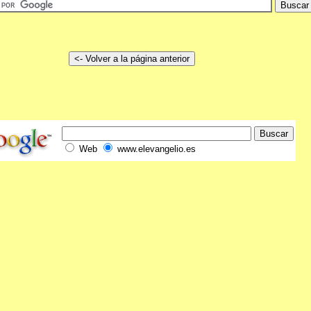
Web
www.elevangelio.es