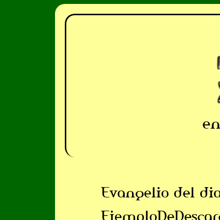
en
Evangelio del di
EjemploDeDescar