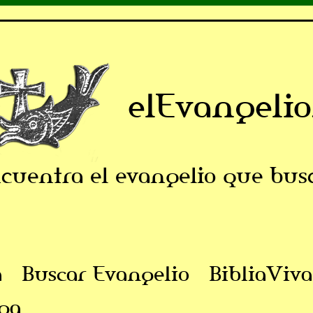
elEvangelio
cuentra el evangelio que bus
a
Buscar Evangelio
BibliaViva
ga