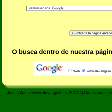
O busca dentro de nuestra págin
Web
www.elevangelio.
Jesús Alonso-www.elevangelio.es-2012© |
Condiciones de