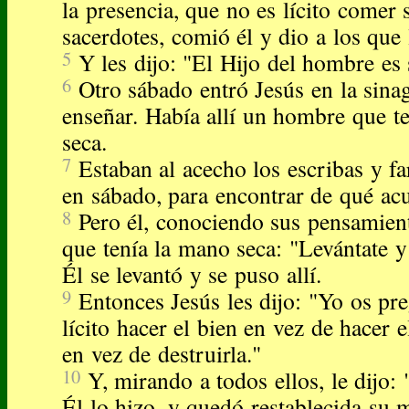
la presencia, que no es lícito comer 
sacerdotes, comió él y dio a los qu
5
Y les dijo: "El Hijo del hombre es
6
Otro sábado entró Jesús en la sina
enseñar. Había allí un hombre que t
seca.
7
Estaban al acecho los escribas y fa
en sábado, para encontrar de qué acu
8
Pero él, conociendo sus pensamien
que tenía la mano seca: "Levántate y
Él se levantó y se puso allí.
9
Entonces Jesús les dijo: "Yo os pr
lícito hacer el bien en vez de hacer e
en vez de destruirla."
10
Y, mirando a todos ellos, le dijo:
Él lo hizo, y quedó restablecida su 