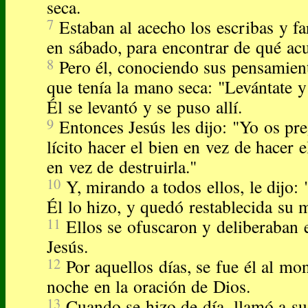
seca.
7
Estaban al acecho los escribas y fa
en sábado, para encontrar de qué acu
8
Pero él, conociendo sus pensamien
que tenía la mano seca: "Levántate y
Él se levantó y se puso allí.
9
Entonces Jesús les dijo: "Yo os pr
lícito hacer el bien en vez de hacer e
en vez de destruirla."
10
Y, mirando a todos ellos, le dijo:
Él lo hizo, y quedó restablecida su 
11
Ellos se ofuscaron y deliberaban e
Jesús.
12
Por aquellos días, se fue él al mon
noche en la oración de Dios.
13
Cuando se hizo de día, llamó a sus