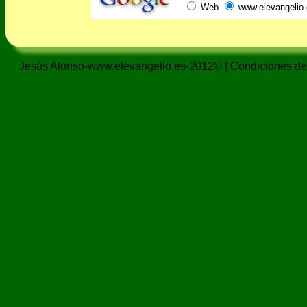
Web
www.elevangelio.
Jesús Alonso-www.elevangelio.es-2012© |
Condiciones de