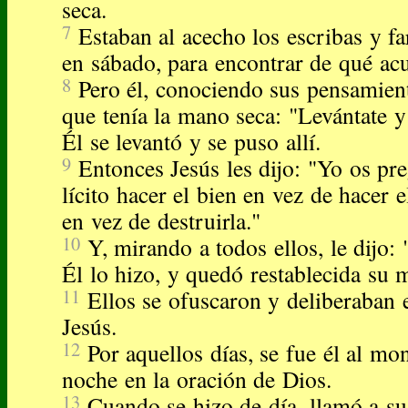
seca.
7
Estaban al acecho los escribas y fa
en sábado, para encontrar de qué acu
8
Pero él, conociendo sus pensamien
que tenía la mano seca: "Levántate y
Él se levantó y se puso allí.
9
Entonces Jesús les dijo: "Yo os pr
lícito hacer el bien en vez de hacer e
en vez de destruirla."
10
Y, mirando a todos ellos, le dijo:
Él lo hizo, y quedó restablecida su 
11
Ellos se ofuscaron y deliberaban e
Jesús.
12
Por aquellos días, se fue él al mon
noche en la oración de Dios.
13
Cuando se hizo de día, llamó a sus