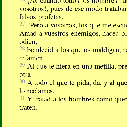
¡Ay cuando todos los hombres ha
vosotros!, pues de ese modo trataban
falsos profetas.
27
"Pero a vosotros, los que me escu
Amad a vuestros enemigos, haced bi
odien,
28
bendecid a los que os maldigan, r
difamen.
29
Al que te hiera en una mejilla, pr
otra
30
A todo el que te pida, da, y al qu
lo reclames.
31
Y tratad a los hombres como quer
traten.