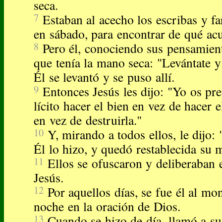
seca.
7
Estaban al acecho los escribas y fa
en sábado, para encontrar de qué acu
8
Pero él, conociendo sus pensamien
que tenía la mano seca: "Levántate y
Él se levantó y se puso allí.
9
Entonces Jesús les dijo: "Yo os pr
lícito hacer el bien en vez de hacer e
en vez de destruirla."
10
Y, mirando a todos ellos, le dijo:
Él lo hizo, y quedó restablecida su 
11
Ellos se ofuscaron y deliberaban e
Jesús.
12
Por aquellos días, se fue él al mon
noche en la oración de Dios.
13
Cuando se hizo de día, llamó a sus