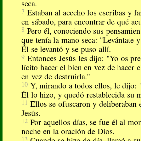
seca.
7
Estaban al acecho los escribas y fa
en sábado, para encontrar de qué acu
8
Pero él, conociendo sus pensamien
que tenía la mano seca: "Levántate y
Él se levantó y se puso allí.
9
Entonces Jesús les dijo: "Yo os pr
lícito hacer el bien en vez de hacer e
en vez de destruirla."
10
Y, mirando a todos ellos, le dijo:
Él lo hizo, y quedó restablecida su 
11
Ellos se ofuscaron y deliberaban e
Jesús.
12
Por aquellos días, se fue él al mon
noche en la oración de Dios.
13
Cuando se hizo de día, llamó a sus