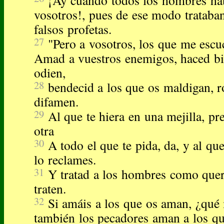
¡Ay cuando todos los hombres ha
vosotros!, pues de ese modo trataban
falsos profetas.
27
"Pero a vosotros, los que me escu
Amad a vuestros enemigos, haced bi
odien,
28
bendecid a los que os maldigan, r
difamen.
29
Al que te hiera en una mejilla, pr
otra
30
A todo el que te pida, da, y al qu
lo reclames.
31
Y tratad a los hombres como quer
traten.
32
Si amáis a los que os aman, ¿qué 
también los pecadores aman a los qu