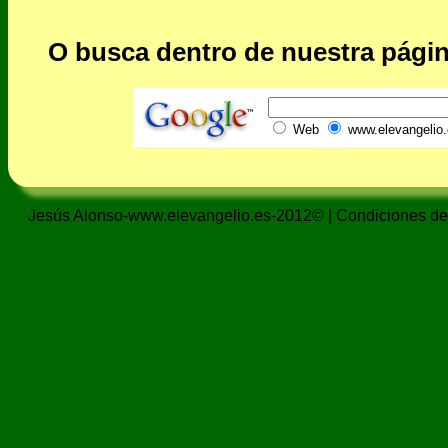
O busca dentro de nuestra págin
Web
www.elevangelio.
Jesús Alonso-www.elevangelio.es-2012© |
Condiciones de