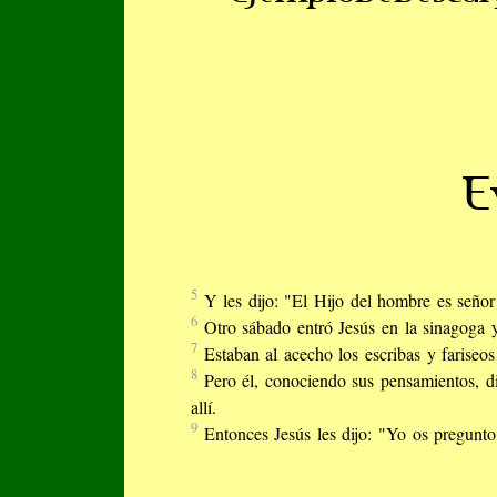
E
5
Y les dijo: "El Hijo del hombre es señor
6
Otro sábado entró Jesús en la sinagoga 
7
Estaban al acecho los escribas y fariseo
8
Pero él, conociendo sus pensamientos, d
allí.
9
Entonces Jesús les dijo: "Yo os pregunto 