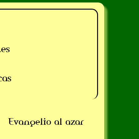
.es
cas
Evangelio al azar