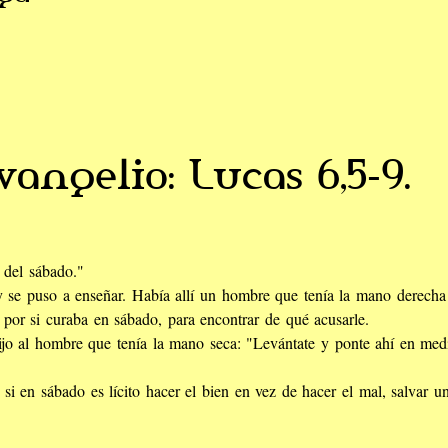
vangelio: Lucas 6,5-9.
 del sábado."
y se puso a enseñar. Había allí un hombre que tenía la mano derecha
s por si curaba en sábado, para encontrar de qué acusarle.
ijo al hombre que tenía la mano seca: "Levántate y ponte ahí en med
si en sábado es lícito hacer el bien en vez de hacer el mal, salvar un