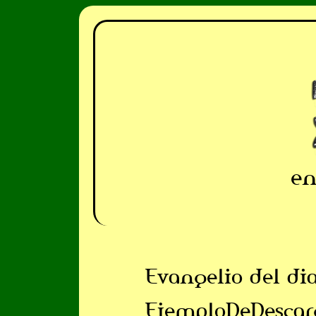
en
Evangelio del di
EjemploDeDescar