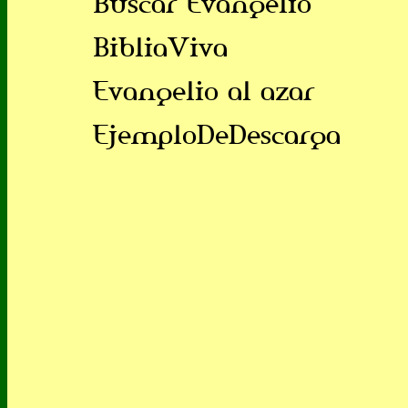
Buscar Evangelio
BibliaViva
Evangelio al azar
EjemploDeDescarga