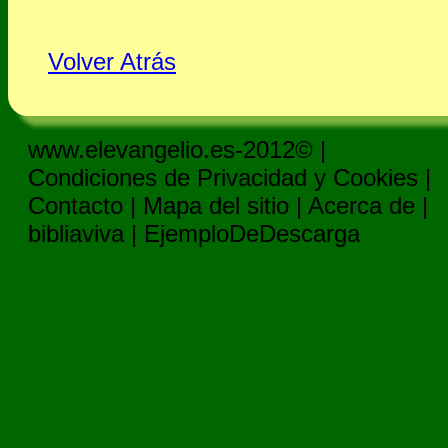
Volver Atrás
www.elevangelio.es-2012© |
Condiciones de Privacidad y Cookies
|
Contacto
|
Mapa del sitio
|
Acerca de
|
bibliaviva
|
EjemploDeDescarga