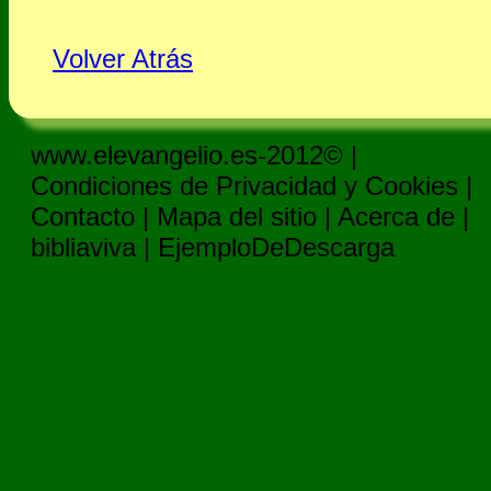
Volver Atrás
www.elevangelio.es-2012© |
Condiciones de Privacidad y Cookies
|
Contacto
|
Mapa del sitio
|
Acerca de
|
bibliaviva
|
EjemploDeDescarga