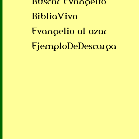
Buscar Evangelio
BibliaViva
Evangelio al azar
EjemploDeDescarga