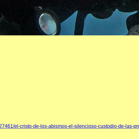
27461/el-cristo-de-los-abismos-el-silencioso-custodio-de-las-p