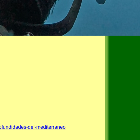
rofundidades-del-mediterraneo