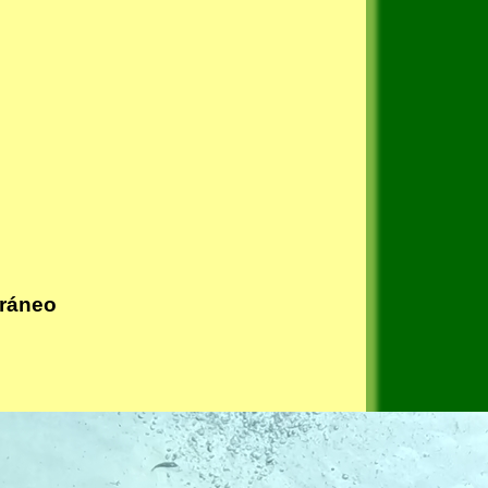
rráneo