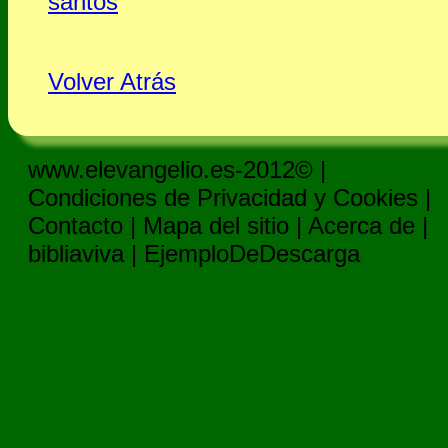
santos
Volver Atrás
www.elevangelio.es-2012© |
Condiciones de Privacidad y Cookies
|
Contacto
|
Mapa del sitio
|
Acerca de
|
bibliaviva
|
EjemploDeDescarga