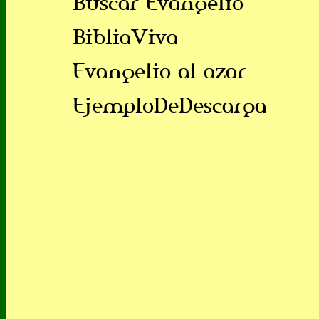
Buscar Evangelio
BibliaViva
Evangelio al azar
EjemploDeDescarga