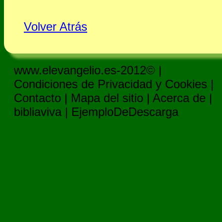
Volver Atrás
www.elevangelio.es-2012© |
Condiciones de Privacidad y Cookies
|
Contacto
|
Mapa del sitio
|
Acerca de
|
bibliaviva
|
EjemploDeDescarga