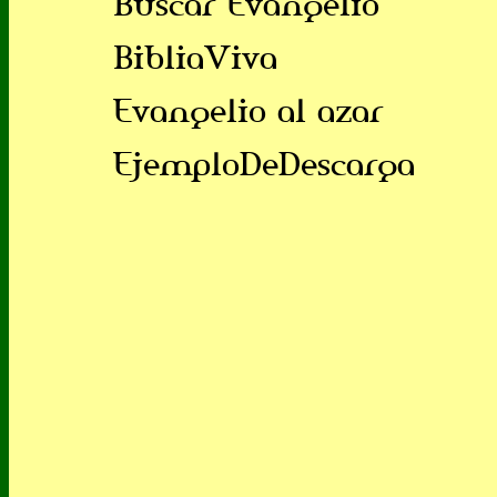
Buscar Evangelio
BibliaViva
Evangelio al azar
EjemploDeDescarga