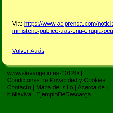
Via:
https://www.aciprensa.com/notic
ministerio-publico-tras-una-cirugia-ocu
Volver Atrás
www.elevangelio.es-2012© |
Condiciones de Privacidad y Cookies
|
Contacto
|
Mapa del sitio
|
Acerca de
|
bibliaviva
|
EjemploDeDescarga