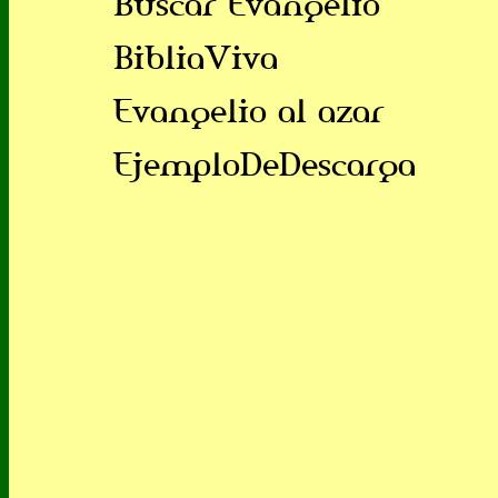
Buscar Evangelio
BibliaViva
Evangelio al azar
EjemploDeDescarga