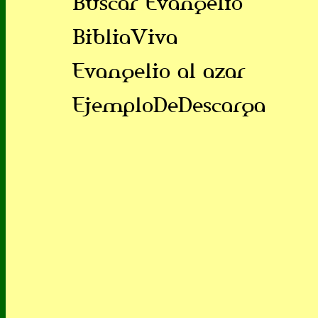
Buscar Evangelio
BibliaViva
Evangelio al azar
EjemploDeDescarga