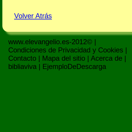
Volver Atrás
www.elevangelio.es-2012© |
Condiciones de Privacidad y Cookies
|
Contacto
|
Mapa del sitio
|
Acerca de
|
bibliaviva
|
EjemploDeDescarga