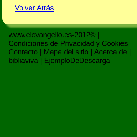
Volver Atrás
www.elevangelio.es-2012© |
Condiciones de Privacidad y Cookies
|
Contacto
|
Mapa del sitio
|
Acerca de
|
bibliaviva
|
EjemploDeDescarga