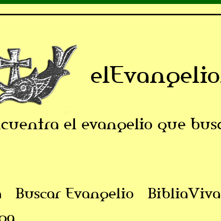
elEvangelio
cuentra el evangelio que bus
a
Buscar Evangelio
BibliaViva
ga