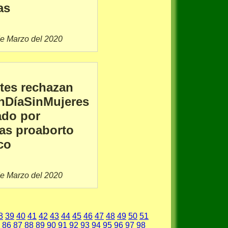
as
de Marzo del 2020
tes rechazan
nDíaSinMujeres
do por
tas proaborto
co
de Marzo del 2020
8
39
40
41
42
43
44
45
46
47
48
49
50
51
86
87
88
89
90
91
92
93
94
95
96
97
98