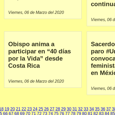
continu
Viernes, 06 de Marzo del 2020
Viernes, 06 
Obispo anima a
Sacerdo
participar en “40 días
paro #U
por la Vida” desde
convoca
Costa Rica
feminis
en Méxi
Viernes, 06 de Marzo del 2020
Viernes, 06 
18
19
20
21
22
23
24
25
26
27
28
29
30
31
32
33
34
35
36
37
3
5
66
67
68
69
70
71
72
73
74
75
76
77
78
79
80
81
82
83
84
85