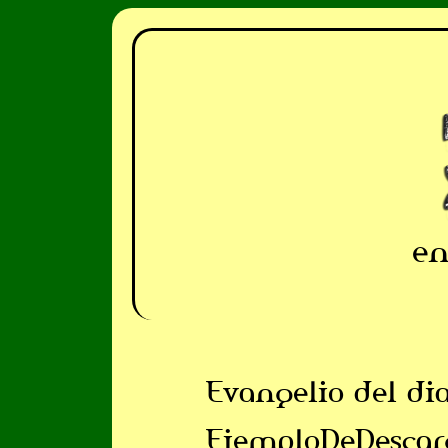
en
Evangelio del di
EjemploDeDescar