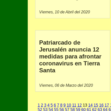
Viernes, 10 de Abril del 2020
Patriarcado de
Jerusalén anuncia 12
medidas para afrontar
coronavirus en Tierra
Santa
Viernes, 06 de Marzo del 2020
1
2
3
4
5
6
7
8
9
10
11
12
13
14
15
16
17
52
53
54
55
56
57
58
59
60
61
62
63
64
6