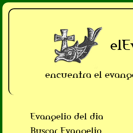
elE
encuentra el evang
Evangelio del dia
Buscar Evangelio