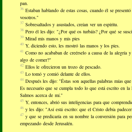
pan.
36
Estaban hablando de estas cosas, cuando él se presentó
vosotros."
37
Sobresaltados y asustados, creían ver un espíritu.
38
Pero él les dijo: "¿Por qué os turbáis? ¿Por qué se sus
39
Mirad mis manos y mis pies
40
Y, diciendo esto, les mostró las manos y los pies.
41
Como no acababan de creérselo a causa de la alegría y 
algo de comer?"
42
Ellos le ofrecieron un trozo de pescado.
43
Lo tomó y comió delante de ellos.
44
Después les dijo: "Éstas son aquellas palabras mías que
Es necesario que se cumpla todo lo que está escrito en la
Salmos acerca de mí."
45
Y, entonces, abrió sus inteligencias para que comprendie
46
y les dijo: "Así está escrito: que el Cristo debía padecer
47
y que se predicaría en su nombre la conversión para pe
empezando desde Jerusalén.