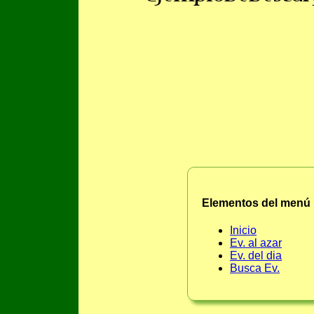
Elementos del menú p
Inicio
Ev. al azar
Ev. del dia
Busca Ev.