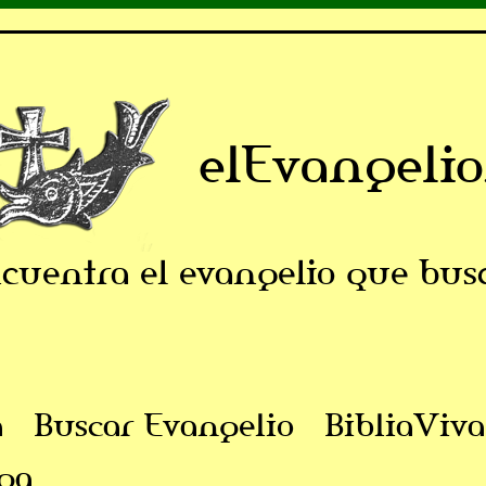
elEvangelio
cuentra el evangelio que bus
a
Buscar Evangelio
BibliaViva
ga