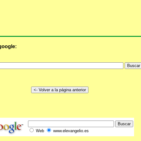
google:
Web
www.elevangelio.es