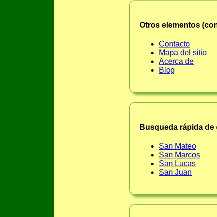
Otros elementos (condi
Contacto
Mapa del sitio
Acerca de
Blog
Busqueda rápida de 
San Mateo
San Marcos
San Lucas
San Juan