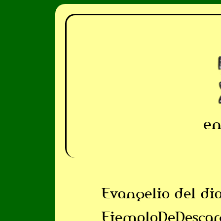
en
Evangelio del di
EjemploDeDescar