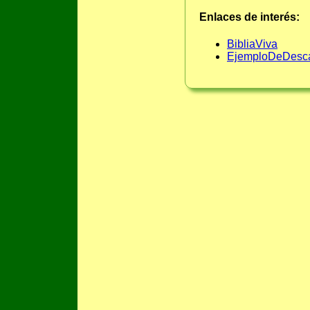
Enlaces de interés:
BibliaViva
EjemploDeDesc