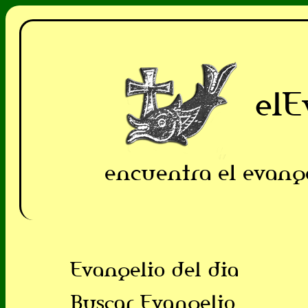
elE
encuentra el evang
Evangelio del dia
Buscar Evangelio