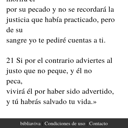
por su pecado y no se recordará la
justicia que había practicado, pero
de su
sangre yo te pediré cuentas a ti.
21 Si por el contrario adviertes al
justo que no peque, y él no
peca,
vivirá él por haber sido advertido,
y tú habrás salvado tu vida.»
22 Allí fue sobre mí la mano de
bibliaviva
|
Condiciones de uso
|
Contacto