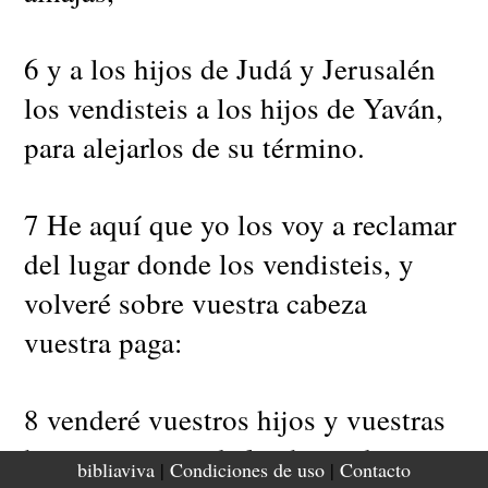
6 y a los hijos de Judá y Jerusalén
los vendisteis a los hijos de Yaván,
para alejarlos de su término.
7 He aquí que yo los voy a reclamar
del lugar donde los vendisteis, y
volveré sobre vuestra cabeza
vuestra paga:
8 venderé vuestros hijos y vuestras
hijas en manos de los hijos de
bibliaviva
|
Condiciones de uso
|
Contacto