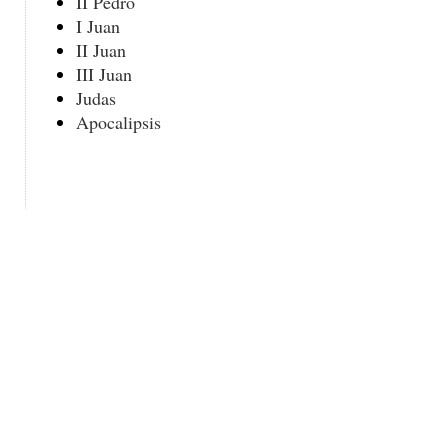
II Pedro
I Juan
II Juan
III Juan
Judas
Apocalipsis