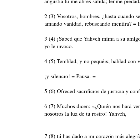
angustia tú me abres salida; tenme piedad
2 (3) Vosotros, hombres, ¿hasta cuándo se
amando vanidad, rebuscando mentira? = 
3 (4) ¡Sabed que Yahveh mima a su amig
yo le invoco.
4 (5) Temblad, y no pequéis; hablad con v
¡y silencio! = Pausa. =
5 (6) Ofreced sacrificios de justicia y con
6 (7) Muchos dicen: «¿Quién nos hará ver
nosotros la luz de tu rostro! Yahveh,
7 (8) tú has dado a mi corazón más alegr