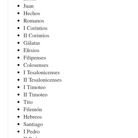
Juan
Hechos
Romanos
I Corintios
II Corintios
Gálatas
Efesios
Filipenses
Colosenses
I Tesalonicenses
II Tesalonicenses
I Timoteo
II Timoteo
Tito
Filemón
Hebreos
Santiago
I Pedro