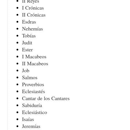
II Reyes
I Crónicas
II Crónicas
Esdras
Nehemías
Tobías
Judit
Ester
I Macabeos
II Macabeos
Job
Salmos
Proverbios
Eclesiastés
Cantar de los Cantares
Sabiduría
Eclesiástico
Isaías
Jeremías