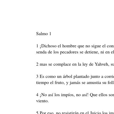
Salmo 1
1 ¡Dichoso el hombre que no sigue el cons
senda de los pecadores se detiene, ni en e
2 mas se complace en la ley de Yahveh, su
3 Es como un árbol plantado junto a corri
tiempo el fruto, y jamás se amustia su foll
4 ¡No así los impíos, no así! Que ellos so
viento.
5 Por eso, no resistirán en el Juicio los i