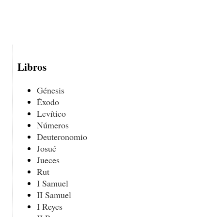
Libros
Génesis
Éxodo
Levítico
Números
Deuteronomio
Josué
Jueces
Rut
I Samuel
II Samuel
I Reyes