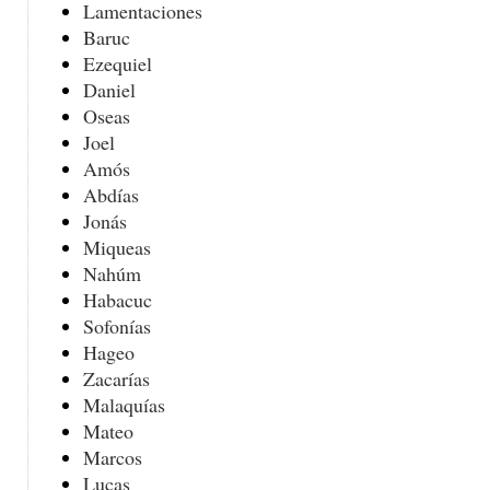
Lamentaciones
Baruc
Ezequiel
Daniel
Oseas
Joel
Amós
Abdías
Jonás
Miqueas
Nahúm
Habacuc
Sofonías
Hageo
Zacarías
Malaquías
Mateo
Marcos
Lucas